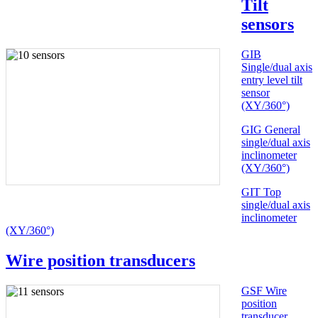
Tilt
sensors
GIB
Single/dual axis
entry level tilt
sensor
(XY/360°)
GIG General
single/dual axis
inclinometer
(XY/360°)
GIT Top
single/dual axis
inclinometer
(XY/360°)
Wire position transducers
GSF Wire
position
transducer