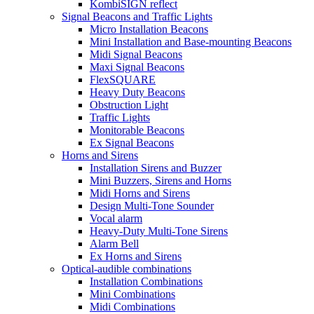
KombiSIGN reflect
Signal Beacons and Traffic Lights
Micro Installation Beacons
Mini Installation and Base-mounting Beacons
Midi Signal Beacons
Maxi Signal Beacons
FlexSQUARE
Heavy Duty Beacons
Obstruction Light
Traffic Lights
Monitorable Beacons
Ex Signal Beacons
Horns and Sirens
Installation Sirens and Buzzer
Mini Buzzers, Sirens and Horns
Midi Horns and Sirens
Design Multi-Tone Sounder
Vocal alarm
Heavy-Duty Multi-Tone Sirens
Alarm Bell
Ex Horns and Sirens
Optical-audible combinations
Installation Combinations
Mini Combinations
Midi Combinations