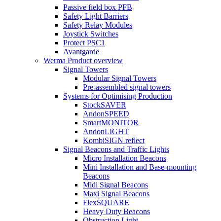
Passive field box PFB
Safety Light Barriers
Safety Relay Modules
Joystick Switches
Protect PSC1
Avantgarde
Werma Product overview
Signal Towers
Modular Signal Towers
Pre-assembled signal towers
Systems for Optimising Production
StockSAVER
AndonSPEED
SmartMONITOR
AndonLIGHT
KombiSIGN reflect
Signal Beacons and Traffic Lights
Micro Installation Beacons
Mini Installation and Base-mounting
Beacons
Midi Signal Beacons
Maxi Signal Beacons
FlexSQUARE
Heavy Duty Beacons
Obstruction Light