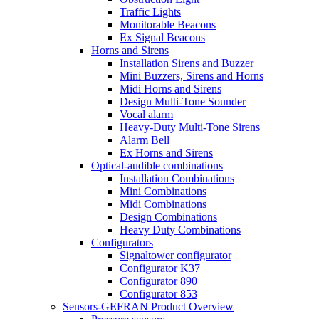
Traffic Lights
Monitorable Beacons
Ex Signal Beacons
Horns and Sirens
Installation Sirens and Buzzer
Mini Buzzers, Sirens and Horns
Midi Horns and Sirens
Design Multi-Tone Sounder
Vocal alarm
Heavy-Duty Multi-Tone Sirens
Alarm Bell
Ex Horns and Sirens
Optical-audible combinations
Installation Combinations
Mini Combinations
Midi Combinations
Design Combinations
Heavy Duty Combinations
Configurators
Signaltower configurator
Configurator K37
Configurator 890
Configurator 853
Sensors-GEFRAN Product Overview