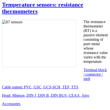
Temperature sensors: resistance
thermometers
The resistance
thermometer
(RT) is a
passive element
consisting of
pure metal
whose
resistance value
varies with the
temperature.
Terminal block
/ connector /
melt
Cable output: PVC, GSC, GCS-SCH, TEF, TTS
Head: Mignon, DIN J, DIN B, DIN BUS, CEAA, Atex
Accessories