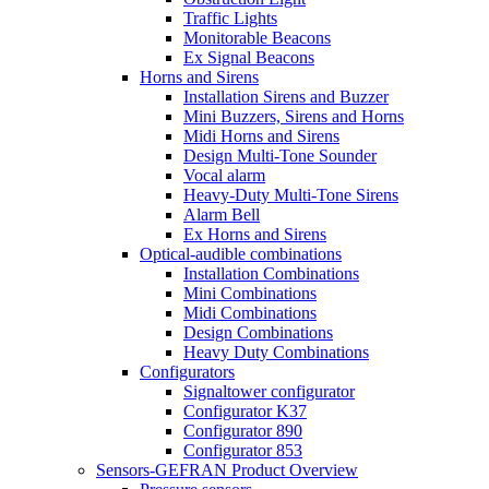
Traffic Lights
Monitorable Beacons
Ex Signal Beacons
Horns and Sirens
Installation Sirens and Buzzer
Mini Buzzers, Sirens and Horns
Midi Horns and Sirens
Design Multi-Tone Sounder
Vocal alarm
Heavy-Duty Multi-Tone Sirens
Alarm Bell
Ex Horns and Sirens
Optical-audible combinations
Installation Combinations
Mini Combinations
Midi Combinations
Design Combinations
Heavy Duty Combinations
Configurators
Signaltower configurator
Configurator K37
Configurator 890
Configurator 853
Sensors-GEFRAN Product Overview