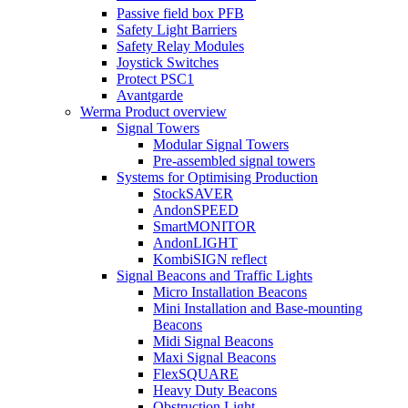
Passive field box PFB
Safety Light Barriers
Safety Relay Modules
Joystick Switches
Protect PSC1
Avantgarde
Werma Product overview
Signal Towers
Modular Signal Towers
Pre-assembled signal towers
Systems for Optimising Production
StockSAVER
AndonSPEED
SmartMONITOR
AndonLIGHT
KombiSIGN reflect
Signal Beacons and Traffic Lights
Micro Installation Beacons
Mini Installation and Base-mounting
Beacons
Midi Signal Beacons
Maxi Signal Beacons
FlexSQUARE
Heavy Duty Beacons
Obstruction Light