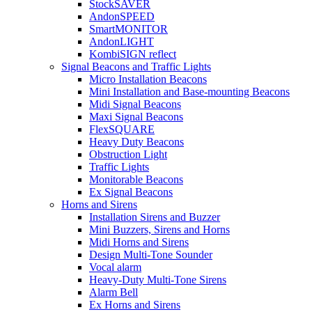
StockSAVER
AndonSPEED
SmartMONITOR
AndonLIGHT
KombiSIGN reflect
Signal Beacons and Traffic Lights
Micro Installation Beacons
Mini Installation and Base-mounting Beacons
Midi Signal Beacons
Maxi Signal Beacons
FlexSQUARE
Heavy Duty Beacons
Obstruction Light
Traffic Lights
Monitorable Beacons
Ex Signal Beacons
Horns and Sirens
Installation Sirens and Buzzer
Mini Buzzers, Sirens and Horns
Midi Horns and Sirens
Design Multi-Tone Sounder
Vocal alarm
Heavy-Duty Multi-Tone Sirens
Alarm Bell
Ex Horns and Sirens