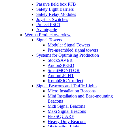
Passive field box PFB
Safety Light Barriers
Safety Relay Modules
Joystick Switches
Protect PSC1
Avantgarde
Werma Product overview
Signal Towers
Modular Signal Towers
Pre-assembled signal towers
Systems for Optimising Production
StockSAVER
AndonSPEED
SmartMONITOR
AndonLIGHT
KombiSIGN reflect
Signal Beacons and Traffic Lights
Micro Installation Beacons
Mini Installation and Base-mounting
Beacons
Midi Signal Beacons
Maxi Signal Beacons
FlexSQUARE
Heavy Duty Beacons
Obstruction Light