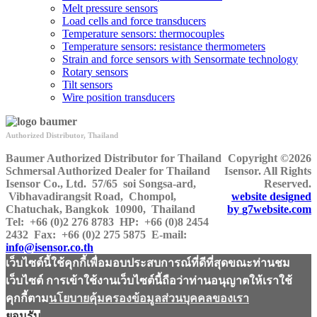
Melt pressure sensors
Load cells and force transducers
Temperature sensors: thermocouples
Temperature sensors: resistance thermometers
Strain and force sensors with Sensormate technology
Rotary sensors
Tilt sensors
Wire position transducers
Authorized Distributor, Thailand
Baumer Authorized Distributor for Thailand
Copyright ©2026
Schmersal Authorized Dealer for Thailand
Isensor. All Rights
Isensor Co., Ltd.
57/65 soi Songsa-ard,
Reserved.
Vibhavadirangsit Road, Chompol,
website designed
Chatuchak, Bangkok 10900, Thailand
by
g7website.com
Tel:
+66 (0)2 276 8783
HP
: +66 (0)8 2454
2432
Fax:
+66 (0)2 275 5875
E-mail:
info@isensor.co.th
เว็บไซต์นี้ใช้คุกกี้เพื่อมอบประสบการณ์ที่ดีที่สุดขณะท่านชม
เว็บไซต์ การเข้าใช้งานเว็บไซต์นี้ถือว่าท่านอนุญาตให้เราใช้
คุกกี้ตาม
นโยบายคุ้มครองข้อมูลส่วนบุคคลของเรา
ยอมรับ