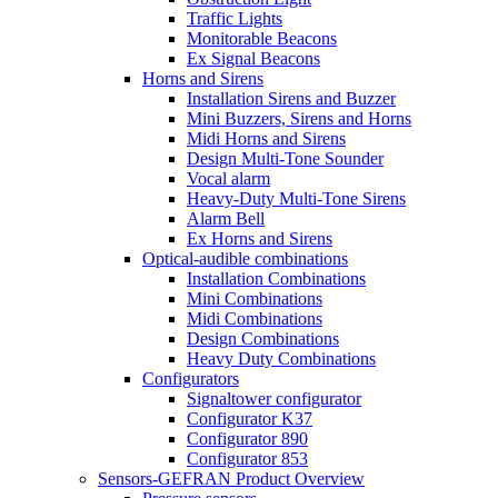
Traffic Lights
Monitorable Beacons
Ex Signal Beacons
Horns and Sirens
Installation Sirens and Buzzer
Mini Buzzers, Sirens and Horns
Midi Horns and Sirens
Design Multi-Tone Sounder
Vocal alarm
Heavy-Duty Multi-Tone Sirens
Alarm Bell
Ex Horns and Sirens
Optical-audible combinations
Installation Combinations
Mini Combinations
Midi Combinations
Design Combinations
Heavy Duty Combinations
Configurators
Signaltower configurator
Configurator K37
Configurator 890
Configurator 853
Sensors-GEFRAN Product Overview