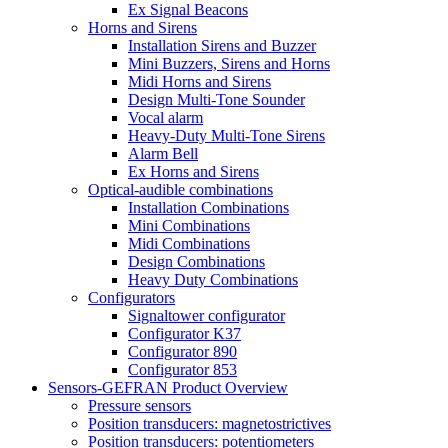
Ex Signal Beacons
Horns and Sirens
Installation Sirens and Buzzer
Mini Buzzers, Sirens and Horns
Midi Horns and Sirens
Design Multi-Tone Sounder
Vocal alarm
Heavy-Duty Multi-Tone Sirens
Alarm Bell
Ex Horns and Sirens
Optical-audible combinations
Installation Combinations
Mini Combinations
Midi Combinations
Design Combinations
Heavy Duty Combinations
Configurators
Signaltower configurator
Configurator K37
Configurator 890
Configurator 853
Sensors-GEFRAN Product Overview
Pressure sensors
Position transducers: magnetostrictives
Position transducers: potentiometers