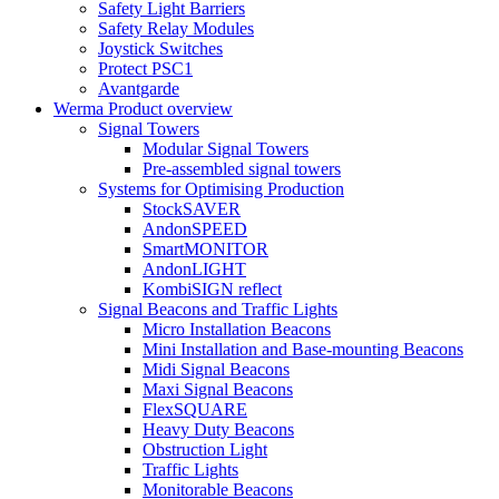
Safety Light Barriers
Safety Relay Modules
Joystick Switches
Protect PSC1
Avantgarde
Werma Product overview
Signal Towers
Modular Signal Towers
Pre-assembled signal towers
Systems for Optimising Production
StockSAVER
AndonSPEED
SmartMONITOR
AndonLIGHT
KombiSIGN reflect
Signal Beacons and Traffic Lights
Micro Installation Beacons
Mini Installation and Base-mounting Beacons
Midi Signal Beacons
Maxi Signal Beacons
FlexSQUARE
Heavy Duty Beacons
Obstruction Light
Traffic Lights
Monitorable Beacons