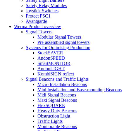
Safety Light Barriers
Safety Relay Modules
Joystick Switches
Protect PSC1
Avantgarde
Werma Product overview
Signal Towers
Modular Signal Towers
Pre-assembled signal towers
Systems for Optimising Production
StockSAVER
AndonSPEED
SmartMONITOR
AndonLIGHT
KombiSIGN reflect
Signal Beacons and Traffic Lights
Micro Installation Beacons
Mini Installation and Base-mounting Beacons
Midi Signal Beacons
Maxi Signal Beacons
FlexSQUARE
Heavy Duty Beacons
Obstruction Light
Traffic Lights
Monitorable Beacons