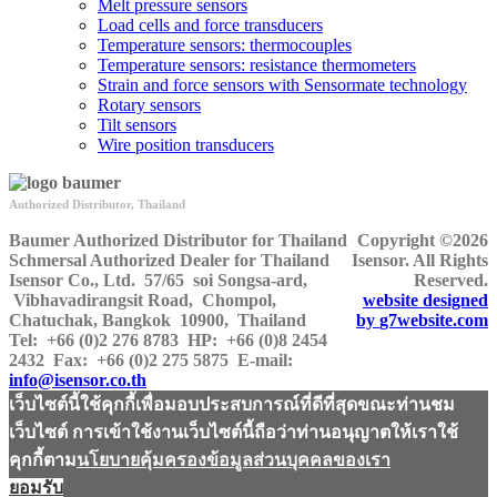
Melt pressure sensors
Load cells and force transducers
Temperature sensors: thermocouples
Temperature sensors: resistance thermometers
Strain and force sensors with Sensormate technology
Rotary sensors
Tilt sensors
Wire position transducers
Authorized Distributor, Thailand
Baumer Authorized Distributor for Thailand
Copyright ©2026
Schmersal Authorized Dealer for Thailand
Isensor. All Rights
Isensor Co., Ltd.
57/65 soi Songsa-ard,
Reserved.
Vibhavadirangsit Road, Chompol,
website designed
Chatuchak, Bangkok 10900, Thailand
by
g7website.com
Tel:
+66 (0)2 276 8783
HP
: +66 (0)8 2454
2432
Fax:
+66 (0)2 275 5875
E-mail:
info@isensor.co.th
เว็บไซต์นี้ใช้คุกกี้เพื่อมอบประสบการณ์ที่ดีที่สุดขณะท่านชม
เว็บไซต์ การเข้าใช้งานเว็บไซต์นี้ถือว่าท่านอนุญาตให้เราใช้
คุกกี้ตาม
นโยบายคุ้มครองข้อมูลส่วนบุคคลของเรา
ยอมรับ