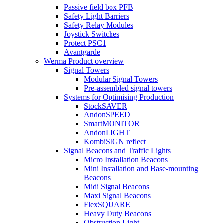
Passive field box PFB
Safety Light Barriers
Safety Relay Modules
Joystick Switches
Protect PSC1
Avantgarde
Werma Product overview
Signal Towers
Modular Signal Towers
Pre-assembled signal towers
Systems for Optimising Production
StockSAVER
AndonSPEED
SmartMONITOR
AndonLIGHT
KombiSIGN reflect
Signal Beacons and Traffic Lights
Micro Installation Beacons
Mini Installation and Base-mounting
Beacons
Midi Signal Beacons
Maxi Signal Beacons
FlexSQUARE
Heavy Duty Beacons
Obstruction Light