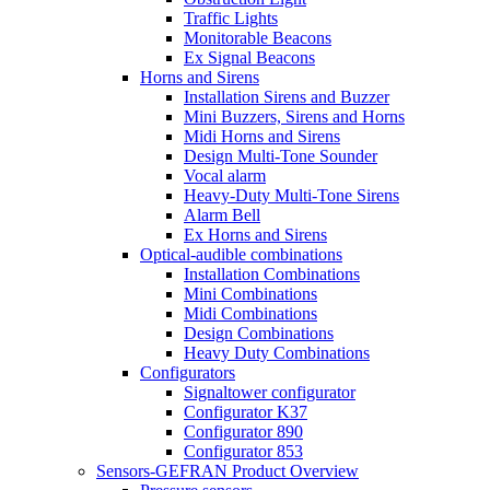
Traffic Lights
Monitorable Beacons
Ex Signal Beacons
Horns and Sirens
Installation Sirens and Buzzer
Mini Buzzers, Sirens and Horns
Midi Horns and Sirens
Design Multi-Tone Sounder
Vocal alarm
Heavy-Duty Multi-Tone Sirens
Alarm Bell
Ex Horns and Sirens
Optical-audible combinations
Installation Combinations
Mini Combinations
Midi Combinations
Design Combinations
Heavy Duty Combinations
Configurators
Signaltower configurator
Configurator K37
Configurator 890
Configurator 853
Sensors-GEFRAN Product Overview