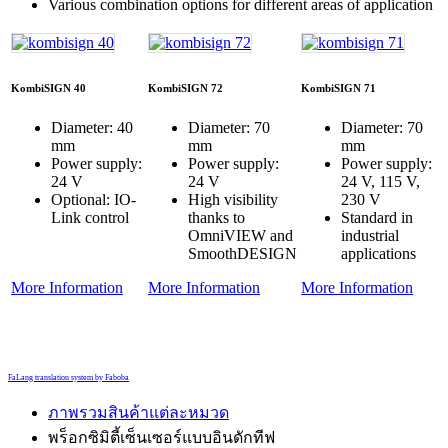
Various combination options for different areas of application
KombiSIGN 40
KombiSIGN 72
KombiSIGN 71
Diameter: 40
Diameter: 70
Diameter: 70
mm
mm
mm
Power supply:
Power supply:
Power supply:
24 V
24 V
24 V, 115 V,
Optional: IO-
High visibility
230 V
Link control
thanks to
Standard in
OmniVIEW and
industrial
SmoothDESIGN
applications
More Information
More Information
More Information
FaLang translation system by Faboba
ภาพรวมสินค้าแต่ละหมวด
พร็อกซิมิตี้เซ็นเซอร์แบบอินดักทีฟ