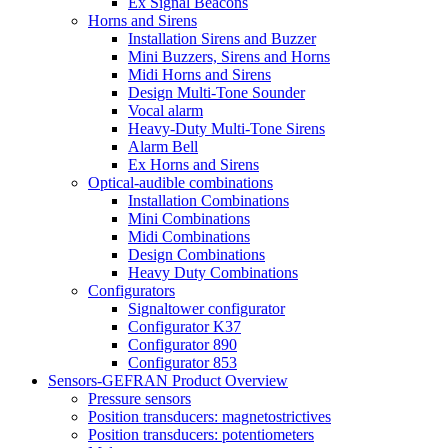
Ex Signal Beacons
Horns and Sirens
Installation Sirens and Buzzer
Mini Buzzers, Sirens and Horns
Midi Horns and Sirens
Design Multi-Tone Sounder
Vocal alarm
Heavy-Duty Multi-Tone Sirens
Alarm Bell
Ex Horns and Sirens
Optical-audible combinations
Installation Combinations
Mini Combinations
Midi Combinations
Design Combinations
Heavy Duty Combinations
Configurators
Signaltower configurator
Configurator K37
Configurator 890
Configurator 853
Sensors-GEFRAN Product Overview
Pressure sensors
Position transducers: magnetostrictives
Position transducers: potentiometers