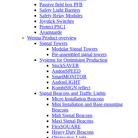
Passive field box PFB
Safety Light Barriers
Safety Relay Modules
Joystick Switches
Protect PSC1
Avantgarde
Werma Product overview
Signal Towers
Modular Signal Towers
Pre-assembled signal towers
Systems for Optimising Production
StockSAVER
AndonSPEED
SmartMONITOR
AndonLIGHT
KombiSIGN reflect
Signal Beacons and Traffic Lights
Micro Installation Beacons
Mini Installation and Base-mounting
Beacons
Midi Signal Beacons
Maxi Signal Beacons
FlexSQUARE
Heavy Duty Beacons
Obstruction Light