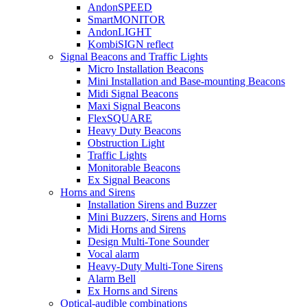
AndonSPEED
SmartMONITOR
AndonLIGHT
KombiSIGN reflect
Signal Beacons and Traffic Lights
Micro Installation Beacons
Mini Installation and Base-mounting Beacons
Midi Signal Beacons
Maxi Signal Beacons
FlexSQUARE
Heavy Duty Beacons
Obstruction Light
Traffic Lights
Monitorable Beacons
Ex Signal Beacons
Horns and Sirens
Installation Sirens and Buzzer
Mini Buzzers, Sirens and Horns
Midi Horns and Sirens
Design Multi-Tone Sounder
Vocal alarm
Heavy-Duty Multi-Tone Sirens
Alarm Bell
Ex Horns and Sirens
Optical-audible combinations