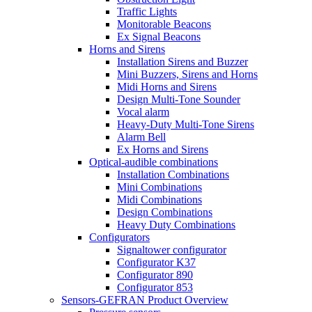
Traffic Lights
Monitorable Beacons
Ex Signal Beacons
Horns and Sirens
Installation Sirens and Buzzer
Mini Buzzers, Sirens and Horns
Midi Horns and Sirens
Design Multi-Tone Sounder
Vocal alarm
Heavy-Duty Multi-Tone Sirens
Alarm Bell
Ex Horns and Sirens
Optical-audible combinations
Installation Combinations
Mini Combinations
Midi Combinations
Design Combinations
Heavy Duty Combinations
Configurators
Signaltower configurator
Configurator K37
Configurator 890
Configurator 853
Sensors-GEFRAN Product Overview